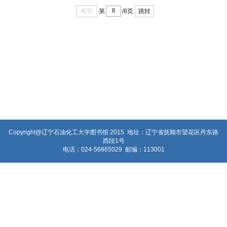
尾页
跳转
第
/8页
Copyright@辽宁石油化工大学图书馆 2015 地址：辽宁省抚顺市望花区丹东路
西段1号
电话：024-56865029 邮编：113001