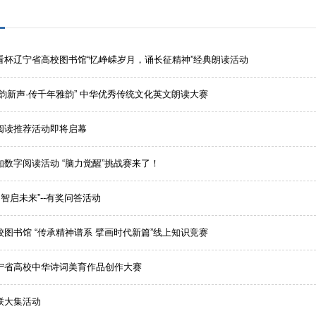
看杯辽宁省高校图书馆“忆峥嵘岁月，诵长征精神”经典朗读活动
韵新声·传千年雅韵” 中华优秀传统文化英文朗读大赛
阅读推荐活动即将启幕
知数字阅读活动 “脑力觉醒”挑战赛来了！
 智启未来”--有奖问答活动
图书馆 “传承精神谱系 擘画时代新篇”线上知识竞赛
宁省高校中华诗词美育作品创作大赛
联大集活动