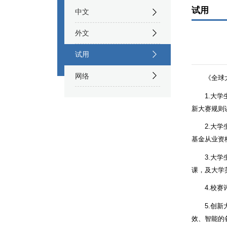
试用
中文
外文
试用
网络
《全球
1.大
新大赛规则
2.大
基金从业资
3.大
课，及大学
4.校
5.创
效、智能的